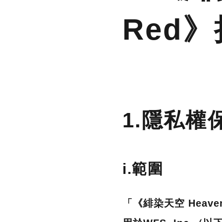
Red
1.隱私權
i.範圍
「《緋染天空 Heav